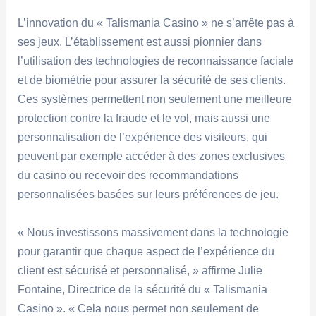
L’innovation du « Talismania Casino » ne s’arrête pas à
ses jeux. L’établissement est aussi pionnier dans
l’utilisation des technologies de reconnaissance faciale
et de biométrie pour assurer la sécurité de ses clients.
Ces systèmes permettent non seulement une meilleure
protection contre la fraude et le vol, mais aussi une
personnalisation de l’expérience des visiteurs, qui
peuvent par exemple accéder à des zones exclusives
du casino ou recevoir des recommandations
personnalisées basées sur leurs préférences de jeu.
« Nous investissons massivement dans la technologie
pour garantir que chaque aspect de l’expérience du
client est sécurisé et personnalisé, » affirme Julie
Fontaine, Directrice de la sécurité du « Talismania
Casino ». « Cela nous permet non seulement de