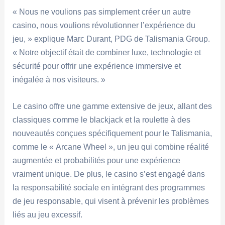
« Nous ne voulions pas simplement créer un autre
casino, nous voulions révolutionner l’expérience du
jeu, » explique Marc Durant, PDG de Talismania Group.
« Notre objectif était de combiner luxe, technologie et
sécurité pour offrir une expérience immersive et
inégalée à nos visiteurs. »
Le casino offre une gamme extensive de jeux, allant des
classiques comme le blackjack et la roulette à des
nouveautés conçues spécifiquement pour le Talismania,
comme le « Arcane Wheel », un jeu qui combine réalité
augmentée et probabilités pour une expérience
vraiment unique. De plus, le casino s’est engagé dans
la responsabilité sociale en intégrant des programmes
de jeu responsable, qui visent à prévenir les problèmes
liés au jeu excessif.