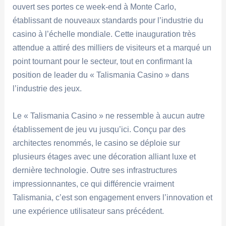
ouvert ses portes ce week-end à Monte Carlo,
établissant de nouveaux standards pour l’industrie du
casino à l’échelle mondiale. Cette inauguration très
attendue a attiré des milliers de visiteurs et a marqué un
point tournant pour le secteur, tout en confirmant la
position de leader du « Talismania Casino » dans
l’industrie des jeux.
Le « Talismania Casino » ne ressemble à aucun autre
établissement de jeu vu jusqu’ici. Conçu par des
architectes renommés, le casino se déploie sur
plusieurs étages avec une décoration alliant luxe et
dernière technologie. Outre ses infrastructures
impressionnantes, ce qui différencie vraiment
Talismania, c’est son engagement envers l’innovation et
une expérience utilisateur sans précédent.