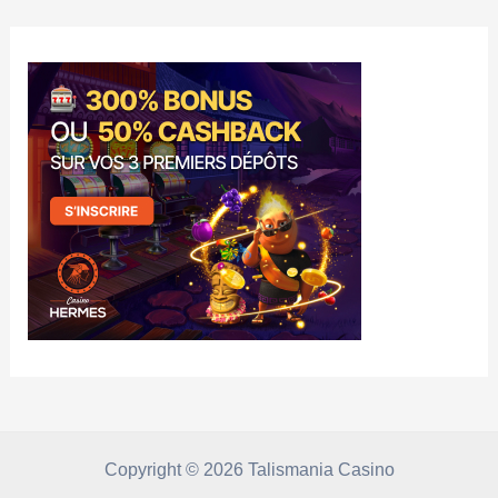
Copyright © 2026 Talismania Casino