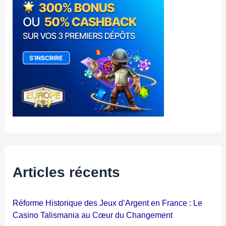
e
r
:
Articles récents
Réforme Historique des Jeux d’Argent en France : Le
Casino Talismania au Cœur du Changement