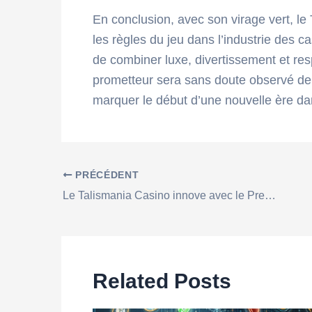
En conclusion, avec son virage vert, l
les règles du jeu dans l’industrie des cas
de combiner luxe, divertissement et r
prometteur sera sans doute observé de pr
marquer le début d’une nouvelle ère da
Navigation
PRÉCÉDENT
Le Talismania Casino innove avec le Premier Jeu de Réalité Virtuelle Intégré
des
articles
Related Posts