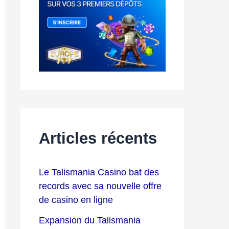
:
Articles récents
Le Talismania Casino bat des
records avec sa nouvelle offre
de casino en ligne
Expansion du Talismania