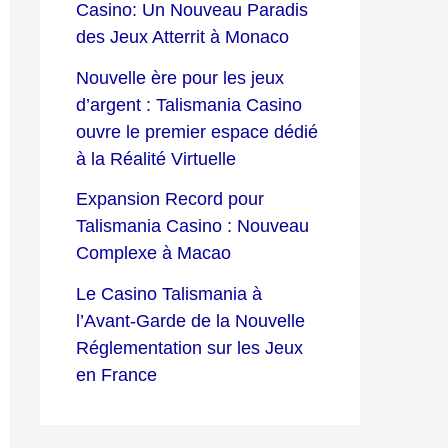
Casino: Un Nouveau Paradis
des Jeux Atterrit à Monaco
Nouvelle ère pour les jeux
d’argent : Talismania Casino
ouvre le premier espace dédié
à la Réalité Virtuelle
Expansion Record pour
Talismania Casino : Nouveau
Complexe à Macao
Le Casino Talismania à
l’Avant-Garde de la Nouvelle
Réglementation sur les Jeux
en France