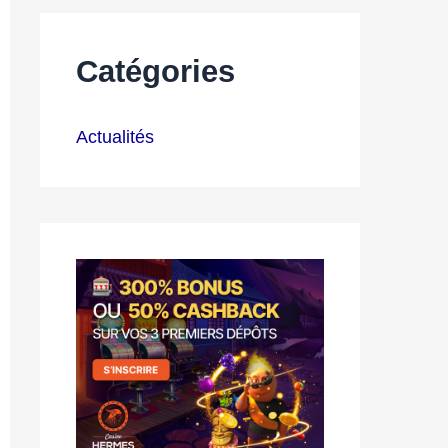
Catégories
Actualités