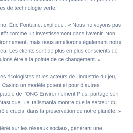
les de technologie verte.
ino, Éric Fontaine, explique : « Nous ne voyons pas
lutôt comme un investissement dans l’avenir. Non
vironnement, mais nous améliorons également notre
jeu. Les clients sont de plus en plus conscients de
ulons être à la pointe de ce changement. »
 les écologistes et les acteurs de l’industrie du jeu,
a Casino un modèle potentiel pour d’autres
e-parole de l’ONG Environnement Plus, partage son
tastique. Le Talismania montre que le secteur du
rôle crucial dans la préservation de notre planète. »
térêt sur les réseaux sociaux, générant une