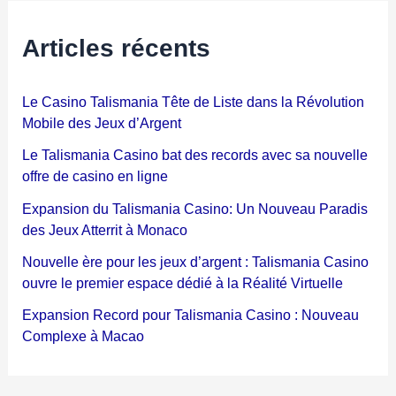
Articles récents
Le Casino Talismania Tête de Liste dans la Révolution
Mobile des Jeux d’Argent
Le Talismania Casino bat des records avec sa nouvelle
offre de casino en ligne
Expansion du Talismania Casino: Un Nouveau Paradis
des Jeux Atterrit à Monaco
Nouvelle ère pour les jeux d’argent : Talismania Casino
ouvre le premier espace dédié à la Réalité Virtuelle
Expansion Record pour Talismania Casino : Nouveau
Complexe à Macao