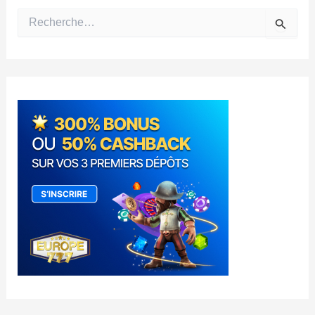
R
e
c
h
e
r
c
h
e
r
: