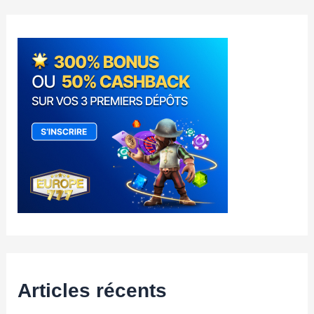
e
r
c
h
e
r
:
Articles récents