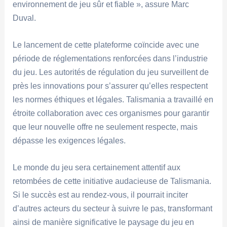
environnement de jeu sûr et fiable », assure Marc
Duval.
Le lancement de cette plateforme coïncide avec une
période de réglementations renforcées dans l’industrie
du jeu. Les autorités de régulation du jeu surveillent de
près les innovations pour s’assurer qu’elles respectent
les normes éthiques et légales. Talismania a travaillé en
étroite collaboration avec ces organismes pour garantir
que leur nouvelle offre ne seulement respecte, mais
dépasse les exigences légales.
Le monde du jeu sera certainement attentif aux
retombées de cette initiative audacieuse de Talismania.
Si le succès est au rendez-vous, il pourrait inciter
d’autres acteurs du secteur à suivre le pas, transformant
ainsi de manière significative le paysage du jeu en