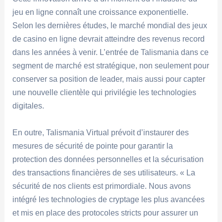
jeu en ligne connaît une croissance exponentielle.
Selon les dernières études, le marché mondial des jeux
de casino en ligne devrait atteindre des revenus record
dans les années à venir. L’entrée de Talismania dans ce
segment de marché est stratégique, non seulement pour
conserver sa position de leader, mais aussi pour capter
une nouvelle clientèle qui privilégie les technologies
digitales.
En outre, Talismania Virtual prévoit d’instaurer des
mesures de sécurité de pointe pour garantir la
protection des données personnelles et la sécurisation
des transactions financières de ses utilisateurs. « La
sécurité de nos clients est primordiale. Nous avons
intégré les technologies de cryptage les plus avancées
et mis en place des protocoles stricts pour assurer un