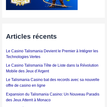
Articles récents
Le Casino Talismania Devient le Premier à Intégrer les
Technologies Vertes
Le Casino Talismania Tête de Liste dans la Révolution
Mobile des Jeux d’Argent
Le Talismania Casino bat des records avec sa nouvelle
offre de casino en ligne
Expansion du Talismania Casino: Un Nouveau Paradis
des Jeux Atterrit à Monaco