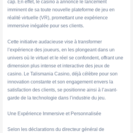
cap. En effet, le casino a annoncé le lancement
imminent de sa toute nouvelle plateforme de jeu en
réalité virtuelle (VR), promettant une expérience
immersive inégalée pour ses clients.
Cette initiative audacieuse vise à transformer
l’expérience des joueurs, en les plongeant dans un
univers où le virtuel et le réel se confondent, offrant une
dimension plus intense et interactive des jeux de
casino. Le Talismania Casino, déjà célèbre pour son
innovation constante et son engagement envers la
satisfaction des clients, se positionne ainsi à l’avant-
garde de la technologie dans l’industrie du jeu.
Une Expérience Immersive et Personnalisée
Selon les déclarations du directeur général de