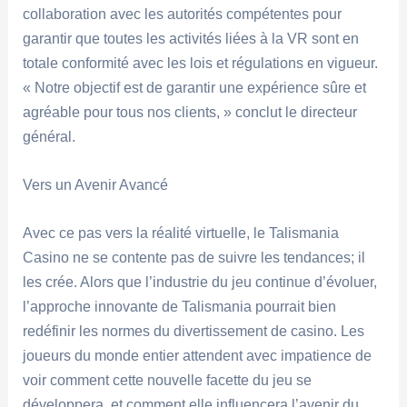
collaboration avec les autorités compétentes pour
garantir que toutes les activités liées à la VR sont en
totale conformité avec les lois et régulations en vigueur.
« Notre objectif est de garantir une expérience sûre et
agréable pour tous nos clients, » conclut le directeur
général.
Vers un Avenir Avancé
Avec ce pas vers la réalité virtuelle, le Talismania
Casino ne se contente pas de suivre les tendances; il
les crée. Alors que l’industrie du jeu continue d’évoluer,
l’approche innovante de Talismania pourrait bien
redéfinir les normes du divertissement de casino. Les
joueurs du monde entier attendent avec impatience de
voir comment cette nouvelle facette du jeu se
développera, et comment elle influencera l’avenir du