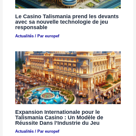
Le Casino Talismania prend les devants
avec sa nouvelle technologie de jeu
responsable
Actualités
/ Par
europef
Expansion Internationale pour le
Talismania Casino : Un Modèle de
Réussite Dans l’Industrie du Jeu
Actualités
/ Par
europef