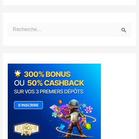
R
e
c
h
e
r
c
h
e
r
: