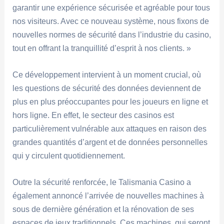
garantir une expérience sécurisée et agréable pour tous
nos visiteurs. Avec ce nouveau système, nous fixons de
nouvelles normes de sécurité dans l’industrie du casino,
tout en offrant la tranquillité d’esprit à nos clients. »
Ce développement intervient à un moment crucial, où
les questions de sécurité des données deviennent de
plus en plus préoccupantes pour les joueurs en ligne et
hors ligne. En effet, le secteur des casinos est
particulièrement vulnérable aux attaques en raison des
grandes quantités d’argent et de données personnelles
qui y circulent quotidiennement.
Outre la sécurité renforcée, le Talismania Casino a
également annoncé l’arrivée de nouvelles machines à
sous de dernière génération et la rénovation de ses
espaces de jeux traditionnels. Ces machines, qui seront