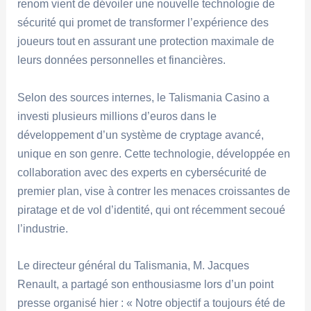
renom vient de dévoiler une nouvelle technologie de
sécurité qui promet de transformer l’expérience des
joueurs tout en assurant une protection maximale de
leurs données personnelles et financières.
Selon des sources internes, le Talismania Casino a
investi plusieurs millions d’euros dans le
développement d’un système de cryptage avancé,
unique en son genre. Cette technologie, développée en
collaboration avec des experts en cybersécurité de
premier plan, vise à contrer les menaces croissantes de
piratage et de vol d’identité, qui ont récemment secoué
l’industrie.
Le directeur général du Talismania, M. Jacques
Renault, a partagé son enthousiasme lors d’un point
presse organisé hier : « Notre objectif a toujours été de