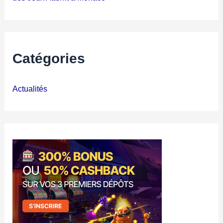
Catégories
Actualités