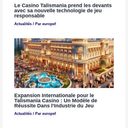
Le Casino Talismania prend les devants
avec sa nouvelle technologie de jeu
responsable
Actualités
/ Par
europef
Expansion Internationale pour le
Talismania Casino : Un Modèle de
Réussite Dans l’Industrie du Jeu
Actualités
/ Par
europef