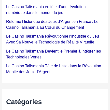
Le Casino Talismania en tête d’une révolution
numérique dans le monde du jeu
Réforme Historique des Jeux d’Argent en France : Le
Casino Talismania au Cœur du Changement
Le Casino Talismania Révolutionne l’Industrie du Jeu
Avec Sa Nouvelle Technologie de Réalité Virtuelle
Le Casino Talismania Devient le Premier à Intégrer les
Technologies Vertes
Le Casino Talismania Tête de Liste dans la Révolution
Mobile des Jeux d’Argent
Catégories