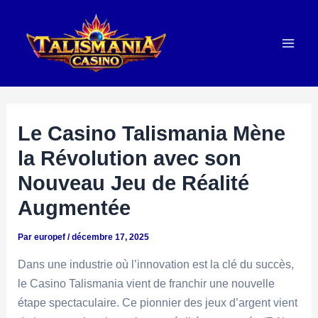
Aller
au
contenu
Mai
Men
Le Casino Talismania Mène
la Révolution avec son
Nouveau Jeu de Réalité
Augmentée
Par
europef
/
décembre 17, 2025
Dans une industrie où l’innovation est la clé du succès,
le Casino Talismania vient de franchir une nouvelle
étape spectaculaire. Ce pionnier des jeux d’argent vient