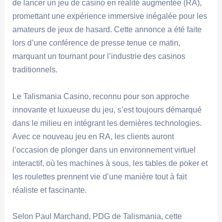
de lancer un jeu de casino en réalité augmentée (RA),
promettant une expérience immersive inégalée pour les
amateurs de jeux de hasard. Cette annonce a été faite
lors d’une conférence de presse tenue ce matin,
marquant un tournant pour l’industrie des casinos
traditionnels.
Le Talismania Casino, reconnu pour son approche
innovante et luxueuse du jeu, s’est toujours démarqué
dans le milieu en intégrant les dernières technologies.
Avec ce nouveau jeu en RA, les clients auront
l’occasion de plonger dans un environnement virtuel
interactif, où les machines à sous, les tables de poker et
les roulettes prennent vie d’une manière tout à fait
réaliste et fascinante.
Selon Paul Marchand, PDG de Talismania, cette