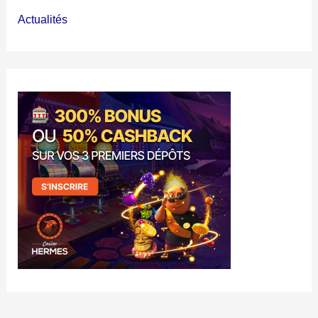
Actualités