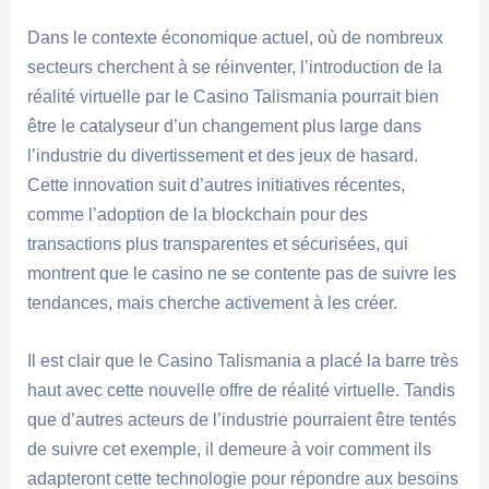
Dans le contexte économique actuel, où de nombreux
secteurs cherchent à se réinventer, l’introduction de la
réalité virtuelle par le Casino Talismania pourrait bien
être le catalyseur d’un changement plus large dans
l’industrie du divertissement et des jeux de hasard.
Cette innovation suit d’autres initiatives récentes,
comme l’adoption de la blockchain pour des
transactions plus transparentes et sécurisées, qui
montrent que le casino ne se contente pas de suivre les
tendances, mais cherche activement à les créer.
Il est clair que le Casino Talismania a placé la barre très
haut avec cette nouvelle offre de réalité virtuelle. Tandis
que d’autres acteurs de l’industrie pourraient être tentés
de suivre cet exemple, il demeure à voir comment ils
adapteront cette technologie pour répondre aux besoins