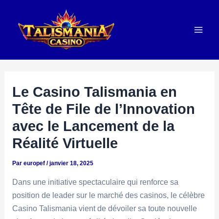
Aller
au
contenu
Mai
Men
Le Casino Talismania en
Tête de File de l’Innovation
avec le Lancement de la
Réalité Virtuelle
Par
europef
/
janvier 18, 2025
Dans une initiative spectaculaire qui renforce sa
position de leader sur le marché des casinos, le célèbre
Casino Talismania vient de dévoiler sa toute nouvelle