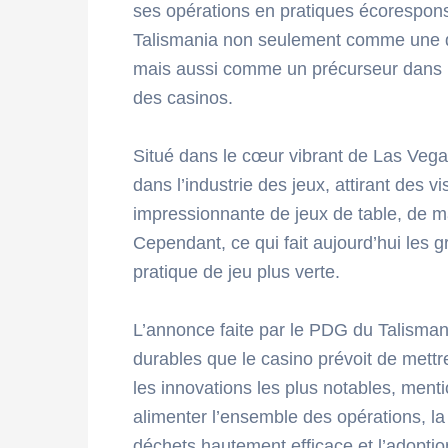
ses opérations en pratiques écorespo
Talismania non seulement comme une de
mais aussi comme un précurseur dans la
des casinos.
Situé dans le cœur vibrant de Las Vega
dans l’industrie des jeux, attirant des v
impressionnante de jeux de table, de m
Cependant, ce qui fait aujourd’hui les 
pratique de jeu plus verte.
L’annonce faite par le PDG du Talisman
durables que le casino prévoit de mett
les innovations les plus notables, menti
alimenter l’ensemble des opérations, l
déchets hautement efficace et l’adopti