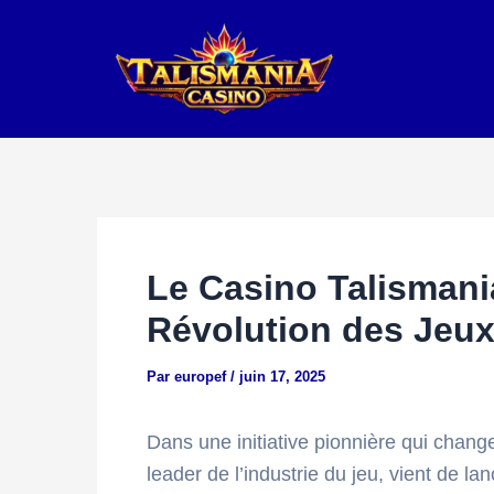
Aller
au
contenu
Le Casino Talismani
Révolution des Jeu
Par
europef
/
juin 17, 2025
Dans une initiative pionnière qui chan
leader de l’industrie du jeu, vient de la