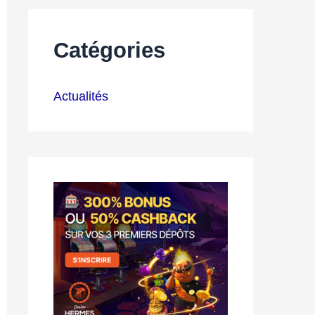
Catégories
Actualités