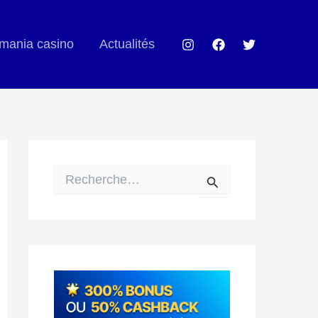
smania casino
Actualités
R
e
c
h
e
r
c
h
e
r