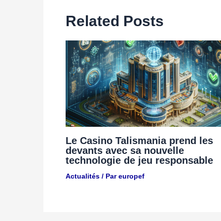
Related Posts
Le Casino Talismania prend les
devants avec sa nouvelle
technologie de jeu responsable
Actualités
/ Par
europef