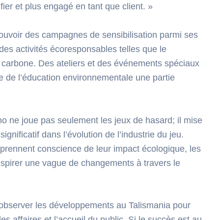
ier et plus engagé en tant que client. »
mouvoir des campagnes de sensibilisation parmi ses
 des activités écoresponsables telles que le
te carbone. Des ateliers et des événements spéciaux
re de l’éducation environnementale une partie
ino ne joue pas seulement les jeux de hasard; il mise
gnificatif dans l’évolution de l’industrie du jeu.
 prennent conscience de leur impact écologique, les
inspirer une vague de changements à travers le
nt observer les développements au Talismania pour
les affaires et l’accueil du public. Si le succès est au