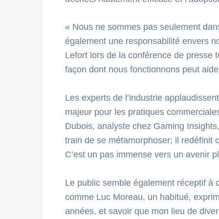
« Nous ne sommes pas seulement dans 
également une responsabilité envers not
Lefort lors de la conférence de presse 
façon dont nous fonctionnons peut aider
Les experts de l’industrie applaudissent
majeur pour les pratiques commerciales
Dubois, analyste chez Gaming Insights
train de se métamorphoser; il redéfinit 
C’est un pas immense vers un avenir pl
Le public semble également réceptif à ce
comme Luc Moreau, un habitué, exprimen
années, et savoir que mon lieu de dive