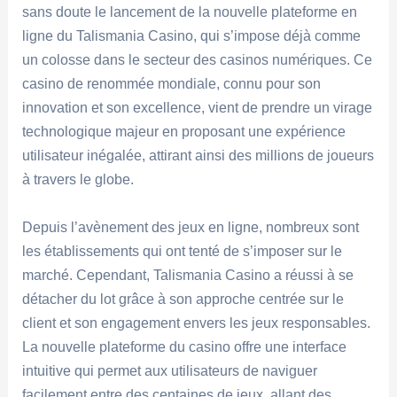
sans doute le lancement de la nouvelle plateforme en
ligne du Talismania Casino, qui s’impose déjà comme
un colosse dans le secteur des casinos numériques. Ce
casino de renommée mondiale, connu pour son
innovation et son excellence, vient de prendre un virage
technologique majeur en proposant une expérience
utilisateur inégalée, attirant ainsi des millions de joueurs
à travers le globe.
Depuis l’avènement des jeux en ligne, nombreux sont
les établissements qui ont tenté de s’imposer sur le
marché. Cependant, Talismania Casino a réussi à se
détacher du lot grâce à son approche centrée sur le
client et son engagement envers les jeux responsables.
La nouvelle plateforme du casino offre une interface
intuitive qui permet aux utilisateurs de naviguer
facilement entre des centaines de jeux, allant des