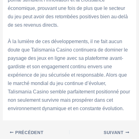
économique, prouvant une fois de plus que le secteur
du jeu peut avoir des retombées positives bien au-delà
de ses revenus directs.
À la lumière de ces développements, il ne fait aucun
doute que Talismania Casino continuera de dominer le
paysage des jeux en ligne avec sa plateforme avant-
gardiste et son engagement continu envers une
expérience de jeu sécurisée et responsable. Alors que
le marché mondial du jeu continue d’évoluer,
Talismania Casino semble parfaitement positionné pour
non seulement survivre mais prospérer dans cet
environnement dynamique et en constante évolution.
Navigation
PRÉCÉDENT
SUIVANT