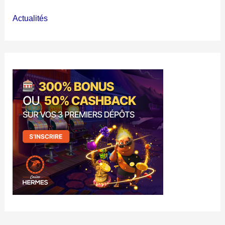
Actualités