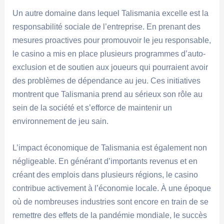
Un autre domaine dans lequel Talismania excelle est la
responsabilité sociale de l’entreprise. En prenant des
mesures proactives pour promouvoir le jeu responsable,
le casino a mis en place plusieurs programmes d’auto-
exclusion et de soutien aux joueurs qui pourraient avoir
des problèmes de dépendance au jeu. Ces initiatives
montrent que Talismania prend au sérieux son rôle au
sein de la société et s’efforce de maintenir un
environnement de jeu sain.
L’impact économique de Talismania est également non
négligeable. En générant d’importants revenus et en
créant des emplois dans plusieurs régions, le casino
contribue activement à l’économie locale. À une époque
où de nombreuses industries sont encore en train de se
remettre des effets de la pandémie mondiale, le succès