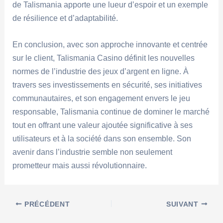
de Talismania apporte une lueur d’espoir et un exemple
de résilience et d’adaptabilité.
En conclusion, avec son approche innovante et centrée
sur le client, Talismania Casino définit les nouvelles
normes de l’industrie des jeux d’argent en ligne. À
travers ses investissements en sécurité, ses initiatives
communautaires, et son engagement envers le jeu
responsable, Talismania continue de dominer le marché
tout en offrant une valeur ajoutée significative à ses
utilisateurs et à la société dans son ensemble. Son
avenir dans l’industrie semble non seulement
prometteur mais aussi révolutionnaire.
Navigation
PRÉCÉDENT
SUIVANT
des