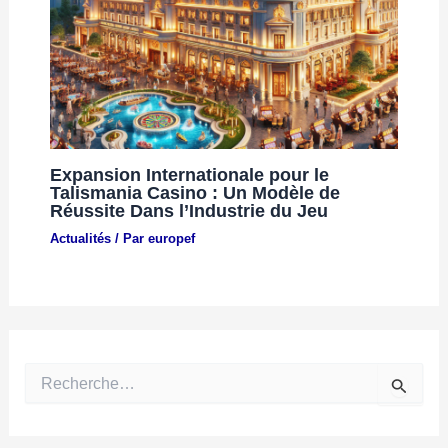
Expansion Internationale pour le
Talismania Casino : Un Modèle de
Réussite Dans l’Industrie du Jeu
Actualités
/ Par
europef
R
e
c
h