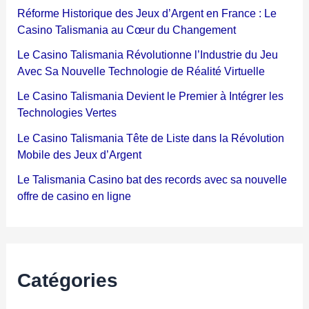
Réforme Historique des Jeux d’Argent en France : Le
Casino Talismania au Cœur du Changement
Le Casino Talismania Révolutionne l’Industrie du Jeu
Avec Sa Nouvelle Technologie de Réalité Virtuelle
Le Casino Talismania Devient le Premier à Intégrer les
Technologies Vertes
Le Casino Talismania Tête de Liste dans la Révolution
Mobile des Jeux d’Argent
Le Talismania Casino bat des records avec sa nouvelle
offre de casino en ligne
Catégories