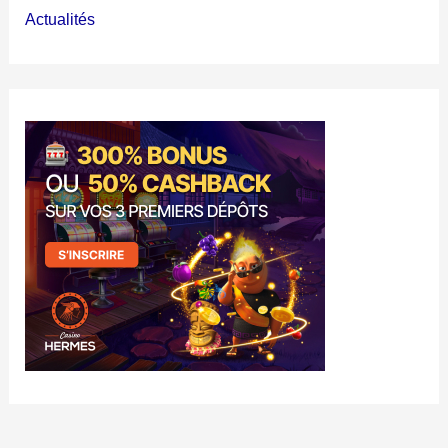
Actualités