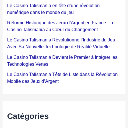
Le Casino Talismania en tête d’une révolution
numérique dans le monde du jeu
Réforme Historique des Jeux d’Argent en France : Le
Casino Talismania au Cœur du Changement
Le Casino Talismania Révolutionne l’Industrie du Jeu
Avec Sa Nouvelle Technologie de Réalité Virtuelle
Le Casino Talismania Devient le Premier à Intégrer les
Technologies Vertes
Le Casino Talismania Tête de Liste dans la Révolution
Mobile des Jeux d’Argent
Catégories