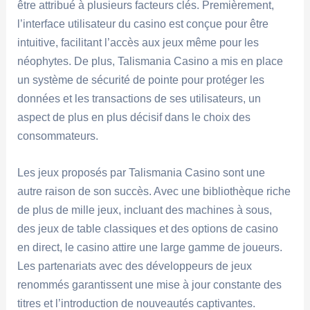
être attribué à plusieurs facteurs clés. Premièrement,
l’interface utilisateur du casino est conçue pour être
intuitive, facilitant l’accès aux jeux même pour les
néophytes. De plus, Talismania Casino a mis en place
un système de sécurité de pointe pour protéger les
données et les transactions de ses utilisateurs, un
aspect de plus en plus décisif dans le choix des
consommateurs.
Les jeux proposés par Talismania Casino sont une
autre raison de son succès. Avec une bibliothèque riche
de plus de mille jeux, incluant des machines à sous,
des jeux de table classiques et des options de casino
en direct, le casino attire une large gamme de joueurs.
Les partenariats avec des développeurs de jeux
renommés garantissent une mise à jour constante des
titres et l’introduction de nouveautés captivantes.