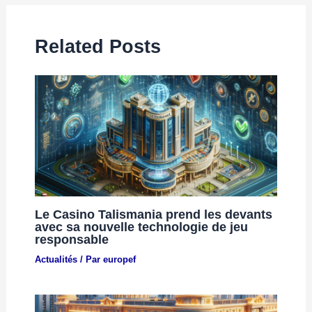
articles
Related Posts
Le Casino Talismania prend les devants
avec sa nouvelle technologie de jeu
responsable
Actualités
/ Par
europef