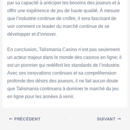
par sa capacité à anticiper les besoins des joueurs et à
offrir une expérience de jeu de haute qualité. À mesure
que l’industrie continue de croître, il sera fascinant de
voir comment ce leader du marché continue de se
développer et d’innover.
En conclusion, Talismania Casino n’est pas seulement
un acteur majeur dans le monde des casinos en ligne; il
est un pionnier qui redéfinit les standards de l’industrie.
Avec ses innovations continues et sa compréhension
profonde des désirs des joueurs, il ne fait aucun doute
que Talismania continuera à dominer le marché du jeu
en ligne pour les années à venir.
Navigation
PRÉCÉDENT
SUIVANT
des