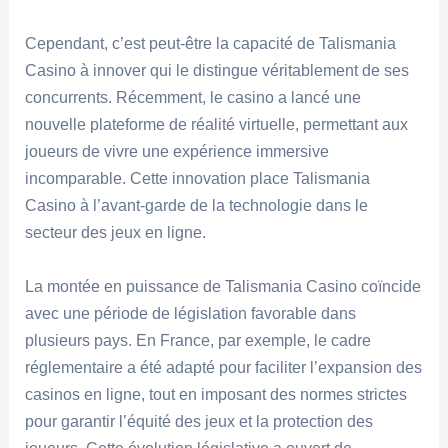
Cependant, c’est peut-être la capacité de Talismania
Casino à innover qui le distingue véritablement de ses
concurrents. Récemment, le casino a lancé une
nouvelle plateforme de réalité virtuelle, permettant aux
joueurs de vivre une expérience immersive
incomparable. Cette innovation place Talismania
Casino à l’avant-garde de la technologie dans le
secteur des jeux en ligne.
La montée en puissance de Talismania Casino coïncide
avec une période de législation favorable dans
plusieurs pays. En France, par exemple, le cadre
réglementaire a été adapté pour faciliter l’expansion des
casinos en ligne, tout en imposant des normes strictes
pour garantir l’équité des jeux et la protection des
joueurs. Cette évolution législative a ouvert de