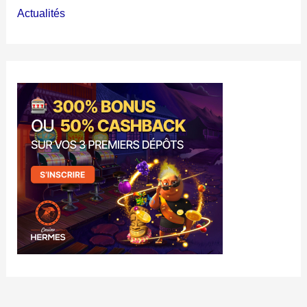
Actualités