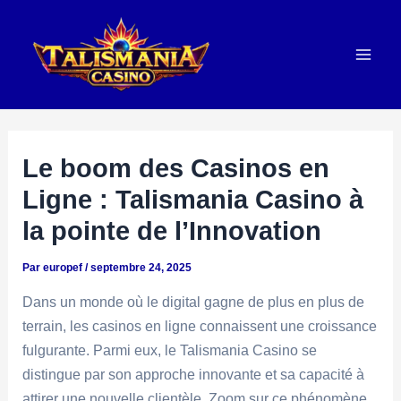
Aller
au
contenu
Mai
Men
Le boom des Casinos en
Ligne : Talismania Casino à
la pointe de l’Innovation
Par
europef
/
septembre 24, 2025
Dans un monde où le digital gagne de plus en plus de
terrain, les casinos en ligne connaissent une croissance
fulgurante. Parmi eux, le Talismania Casino se
distingue par son approche innovante et sa capacité à
attirer une nouvelle clientèle. Zoom sur ce phénomène