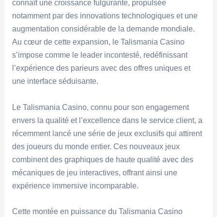
connaît une croissance fulgurante, propulsée
notamment par des innovations technologiques et une
augmentation considérable de la demande mondiale.
Au cœur de cette expansion, le Talismania Casino
s’impose comme le leader incontesté, redéfinissant
l’expérience des parieurs avec des offres uniques et
une interface séduisante.
Le Talismania Casino, connu pour son engagement
envers la qualité et l’excellence dans le service client, a
récemment lancé une série de jeux exclusifs qui attirent
des joueurs du monde entier. Ces nouveaux jeux
combinent des graphiques de haute qualité avec des
mécaniques de jeu interactives, offrant ainsi une
expérience immersive incomparable.
Cette montée en puissance du Talismania Casino