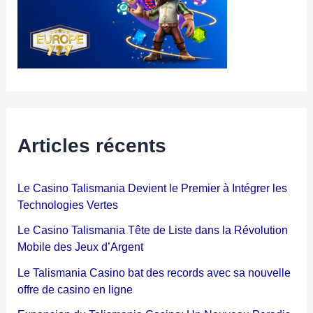
Articles récents
Le Casino Talismania Devient le Premier à Intégrer les
Technologies Vertes
Le Casino Talismania Tête de Liste dans la Révolution
Mobile des Jeux d’Argent
Le Talismania Casino bat des records avec sa nouvelle
offre de casino en ligne