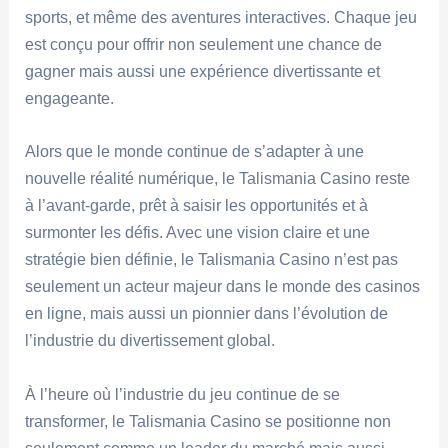
sports, et même des aventures interactives. Chaque jeu
est conçu pour offrir non seulement une chance de
gagner mais aussi une expérience divertissante et
engageante.
Alors que le monde continue de s’adapter à une
nouvelle réalité numérique, le Talismania Casino reste
à l’avant-garde, prêt à saisir les opportunités et à
surmonter les défis. Avec une vision claire et une
stratégie bien définie, le Talismania Casino n’est pas
seulement un acteur majeur dans le monde des casinos
en ligne, mais aussi un pionnier dans l’évolution de
l’industrie du divertissement global.
À l’heure où l’industrie du jeu continue de se
transformer, le Talismania Casino se positionne non
seulement comme un leader du marché mais aussi