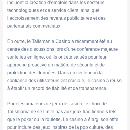
incluent la création d’emplois dans les secteurs
technologiques et de service client, ainsi que
l’accroissement des revenus publicitaires et des
partenariats commerciaux.
En outre, le Talismania Casino a récemment été au
centre des discussions lors d’une conférence majeure
sur le jeu en ligne, où ils ont été salués pour leur
approche proactive en matière de sécurité et de
protection des données. Dans un secteur où la
confiance des utilisateurs est cruciale, le casino a réussi
à établir un record de fiabilité et de transparence.
Pour les amateurs de jeux de casino, le choix de
Talismania ne se limite pas aux jeux traditionnels tels
que le poker ou la roulette. Le casino a élargi son offre
pour inclure des jeux inspirés de la pop culture, des