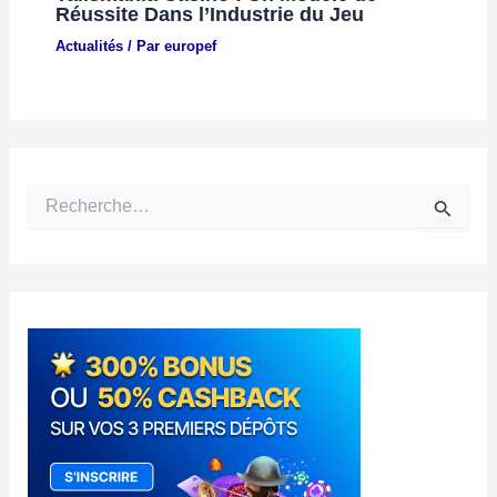
Réussite Dans l’Industrie du Jeu
Actualités
/ Par
europef
R
e
c
h
e
r
c
h
e
r
: