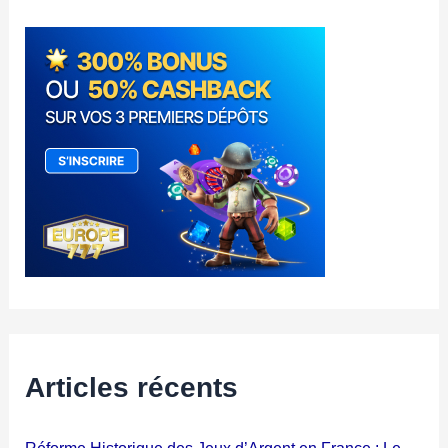
r
c
h
e
r
:
Articles récents
Réforme Historique des Jeux d’Argent en France : Le