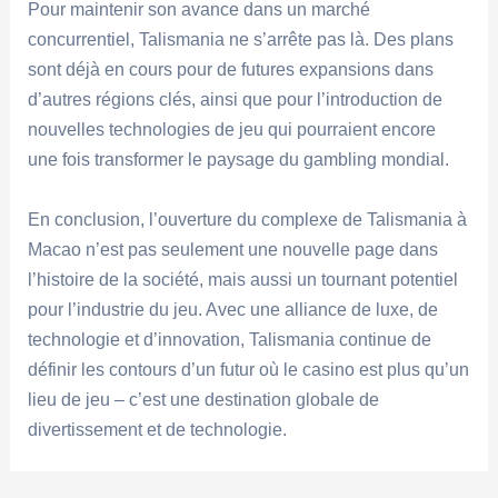
Pour maintenir son avance dans un marché
concurrentiel, Talismania ne s’arrête pas là. Des plans
sont déjà en cours pour de futures expansions dans
d’autres régions clés, ainsi que pour l’introduction de
nouvelles technologies de jeu qui pourraient encore
une fois transformer le paysage du gambling mondial.
En conclusion, l’ouverture du complexe de Talismania à
Macao n’est pas seulement une nouvelle page dans
l’histoire de la société, mais aussi un tournant potentiel
pour l’industrie du jeu. Avec une alliance de luxe, de
technologie et d’innovation, Talismania continue de
définir les contours d’un futur où le casino est plus qu’un
lieu de jeu – c’est une destination globale de
divertissement et de technologie.