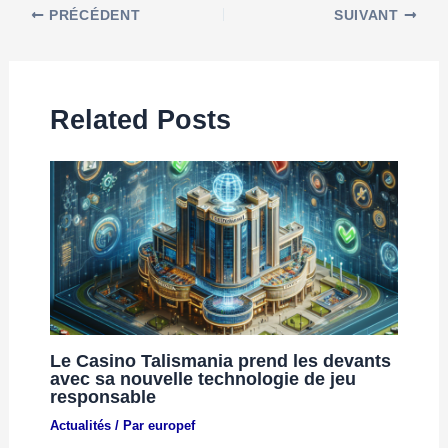
Navigation
PRÉCÉDENT
SUIVANT
des
articles
Related Posts
Le Casino Talismania prend les devants
avec sa nouvelle technologie de jeu
responsable
Actualités
/ Par
europef