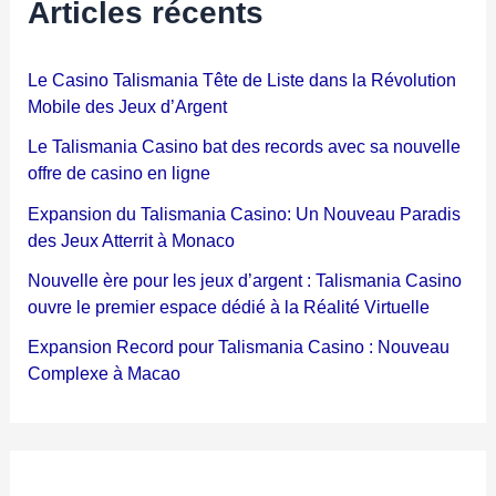
Articles récents
Le Casino Talismania Tête de Liste dans la Révolution
Mobile des Jeux d’Argent
Le Talismania Casino bat des records avec sa nouvelle
offre de casino en ligne
Expansion du Talismania Casino: Un Nouveau Paradis
des Jeux Atterrit à Monaco
Nouvelle ère pour les jeux d’argent : Talismania Casino
ouvre le premier espace dédié à la Réalité Virtuelle
Expansion Record pour Talismania Casino : Nouveau
Complexe à Macao