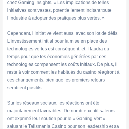
chez Gaming Insights. « Les implications de telles
initiatives sont vastes, potentiellement incitant toute
l’industrie à adopter des pratiques plus vertes. »
Cependant, l’initiative vient aussi avec son lot de défis.
L’investissement initial pour la mise en place des
technologies vertes est conséquent, et il faudra du
temps pour que les économies générées par ces
technologies compensent les coûts initiaux. De plus, il
reste à voir comment les habitués du casino réagiront à
ces changements, bien que les premiers retours
semblent positifs.
Sur les réseaux sociaux, les réactions ont été
majoritairement favorables. De nombreux utilisateurs
ont exprimé leur soutien pour le « Gaming Vert »,
saluant le Talismania Casino pour son leadership et sa