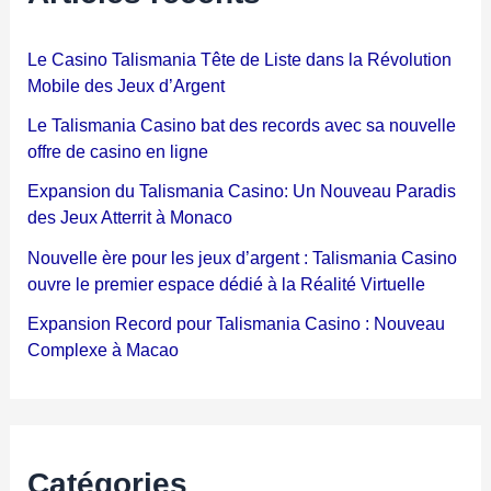
Le Casino Talismania Tête de Liste dans la Révolution
Mobile des Jeux d’Argent
Le Talismania Casino bat des records avec sa nouvelle
offre de casino en ligne
Expansion du Talismania Casino: Un Nouveau Paradis
des Jeux Atterrit à Monaco
Nouvelle ère pour les jeux d’argent : Talismania Casino
ouvre le premier espace dédié à la Réalité Virtuelle
Expansion Record pour Talismania Casino : Nouveau
Complexe à Macao
Catégories