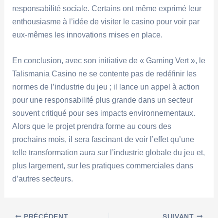
responsabilité sociale. Certains ont même exprimé leur
enthousiasme à l’idée de visiter le casino pour voir par
eux-mêmes les innovations mises en place.
En conclusion, avec son initiative de « Gaming Vert », le
Talismania Casino ne se contente pas de redéfinir les
normes de l’industrie du jeu ; il lance un appel à action
pour une responsabilité plus grande dans un secteur
souvent critiqué pour ses impacts environnementaux.
Alors que le projet prendra forme au cours des
prochains mois, il sera fascinant de voir l’effet qu’une
telle transformation aura sur l’industrie globale du jeu et,
plus largement, sur les pratiques commerciales dans
d’autres secteurs.
Navigation
PRÉCÉDENT
SUIVANT