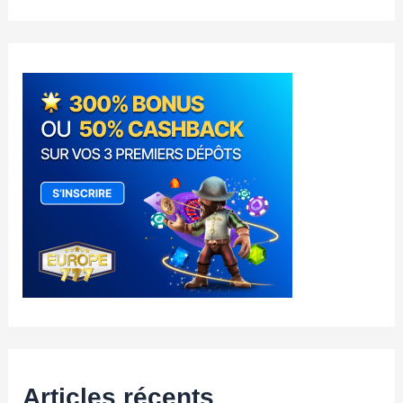
h
e
r
c
h
e
r
:
Articles récents