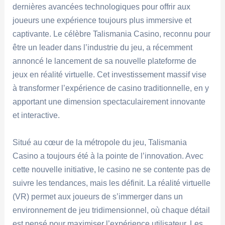
dernières avancées technologiques pour offrir aux
joueurs une expérience toujours plus immersive et
captivante. Le célèbre Talismania Casino, reconnu pour
être un leader dans l’industrie du jeu, a récemment
annoncé le lancement de sa nouvelle plateforme de
jeux en réalité virtuelle. Cet investissement massif vise
à transformer l’expérience de casino traditionnelle, en y
apportant une dimension spectaculairement innovante
et interactive.
Situé au cœur de la métropole du jeu, Talismania
Casino a toujours été à la pointe de l’innovation. Avec
cette nouvelle initiative, le casino ne se contente pas de
suivre les tendances, mais les définit. La réalité virtuelle
(VR) permet aux joueurs de s’immerger dans un
environnement de jeu tridimensionnel, où chaque détail
est pensé pour maximiser l’expérience utilisateur. Les