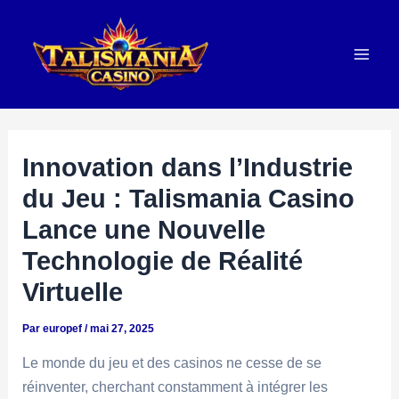
Aller
au
contenu
Mai
Men
Innovation dans l’Industrie
du Jeu : Talismania Casino
Lance une Nouvelle
Technologie de Réalité
Virtuelle
Par
europef
/
mai 27, 2025
Le monde du jeu et des casinos ne cesse de se
réinventer, cherchant constamment à intégrer les