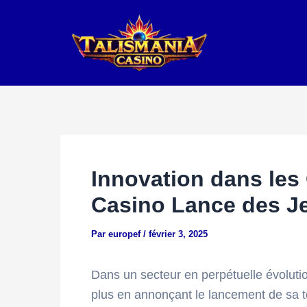
Aller
au
contenu
Innovation dans les
Casino Lance des Jeu
Par
europef
/
février 3, 2025
Dans un secteur en perpétuelle évoluti
plus en annonçant le lancement de sa t