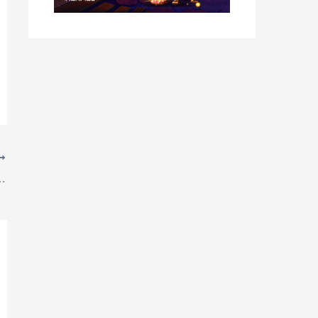
Casino à la Pointe de l’Innovation Technologique