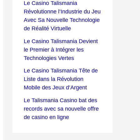
Le Casino Talismania
Révolutionne l’Industrie du Jeu
Avec Sa Nouvelle Technologie
de Réalité Virtuelle
Le Casino Talismania Devient
le Premier à Intégrer les
Technologies Vertes
Le Casino Talismania Tête de
Liste dans la Révolution
Mobile des Jeux d’Argent
Le Talismania Casino bat des
records avec sa nouvelle offre
de casino en ligne