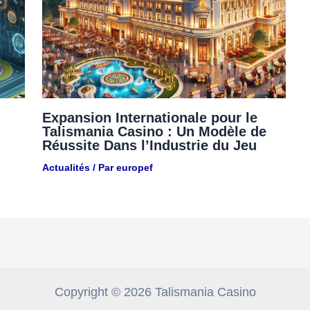
Expansion Internationale pour le
Talismania Casino : Un Modèle de
Réussite Dans l’Industrie du Jeu
Actualités
/ Par
europef
Copyright © 2026 Talismania Casino