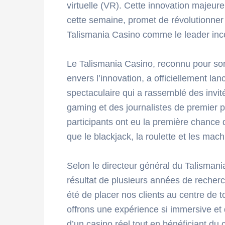
virtuelle (VR). Cette innovation majeu
cette semaine, promet de révolutionner 
Talismania Casino comme le leader incon
Le Talismania Casino, reconnu pour so
envers l’innovation, a officiellement la
spectaculaire qui a rassemblé des invi
gaming et des journalistes de premier p
participants ont eu la première chance 
que le blackjack, la roulette et les ma
Selon le directeur général du Talisman
résultat de plusieurs années de recherc
été de placer nos clients au centre de to
offrons une expérience si immersive et 
d’un casino réel tout en bénéficiant d