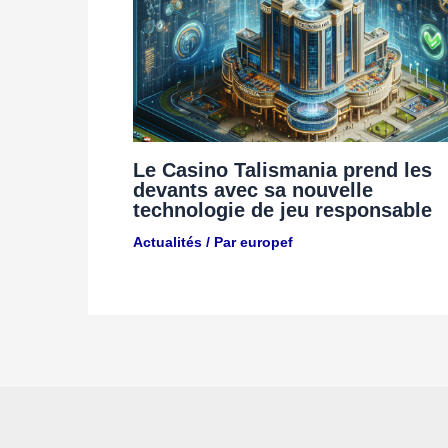
Le Casino Talismania prend les
devants avec sa nouvelle
technologie de jeu responsable
Actualités
/ Par
europef