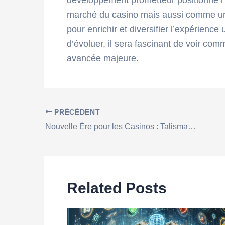
marché du casino mais aussi comme un p
pour enrichir et diversifier l’expérience 
d’évoluer, il sera fascinant de voir co
avancée majeure.
Navigation
PRÉCÉDENT
Nouvelle Ère pour les Casinos : Talismania Casino à la Pointe de l’Innovation et de la Durabilité
des
articles
Related Posts