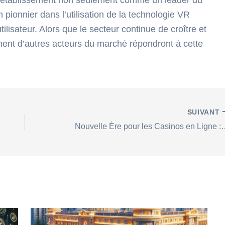
ionnier dans l’utilisation de la technologie VR
utilisateur. Alors que le secteur continue de croître et
mment d’autres acteurs du marché répondront à cette
SUIVANT
Nouvelle Ère pour les Casinos en Ligne : Talismania 