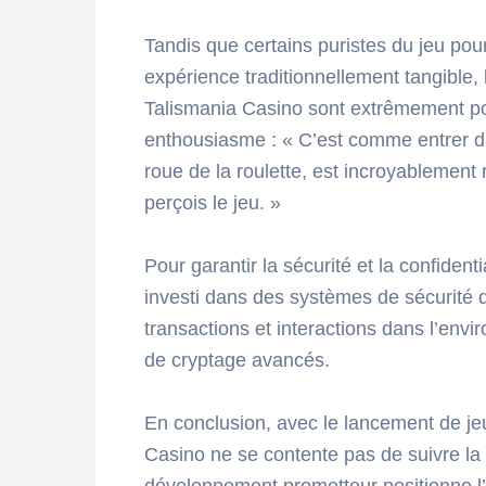
Tandis que certains puristes du jeu pou
expérience traditionnellement tangible, 
Talismania Casino sont extrêmement posi
enthousiasme : « C’est comme entrer d
roue de la roulette, est incroyablement
perçois le jeu. »
Pour garantir la sécurité et la confiden
investi dans des systèmes de sécurité 
transactions et interactions dans l’env
de cryptage avancés.
En conclusion, avec le lancement de jeux
Casino ne se contente pas de suivre la
développement prometteur positionne 