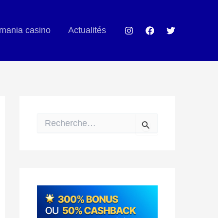
smania casino
Actualités
R
e
c
h
e
r
c
h
e
r