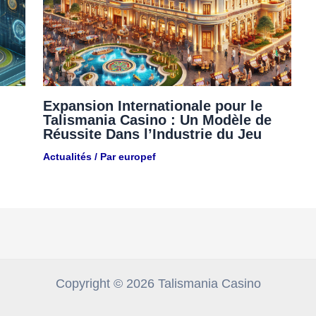
Expansion Internationale pour le
Talismania Casino : Un Modèle de
Réussite Dans l’Industrie du Jeu
Actualités
/ Par
europef
Copyright © 2026 Talismania Casino