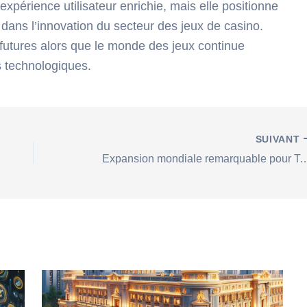
xpérience utilisateur enrichie, mais elle positionne
ans l’innovation du secteur des jeux de casino.
 futures alors que le monde des jeux continue
s technologiques.
SUIVANT
Expansion mondiale remarquable pour Talismania Casino, un lead