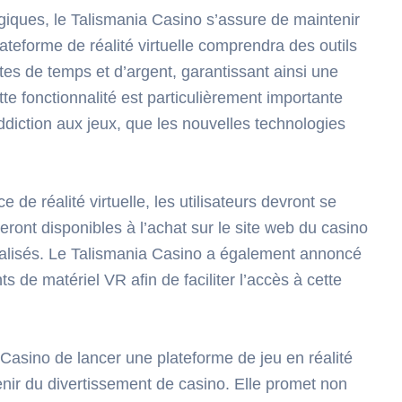
giques, le Talismania Casino s’assure de maintenir
ateforme de réalité virtuelle comprendra des outils
tes de temps et d’argent, garantissant ainsi une
te fonctionnalité est particulièrement importante
ddiction aux jeux, que les nouvelles technologies
de réalité virtuelle, les utilisateurs devront se
ront disponibles à l’achat sur le site web du casino
ialisés. Le Talismania Casino a également annoncé
s de matériel VR afin de faciliter l’accès à cette
a Casino de lancer une plateforme de jeu en réalité
venir du divertissement de casino. Elle promet non