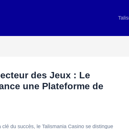
Tali
ecteur des Jeux : Le
ance une Plateforme de
a clé du succès, le Talismania Casino se distingue