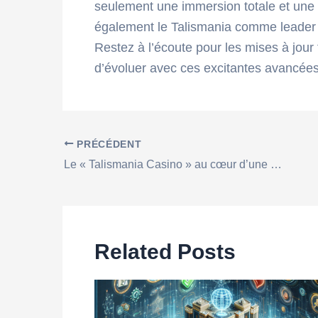
seulement une immersion totale et une e
également le Talismania comme leader d
Restez à l’écoute pour les mises à jour
d’évoluer avec ces excitantes avancée
Navigation
PRÉCÉDENT
Le « Talismania Casino » au cœur d’une révolution verte dans l’industrie du jeu
des
articles
Related Posts