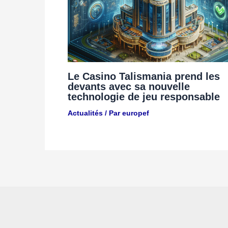
Le Casino Talismania prend les
devants avec sa nouvelle
technologie de jeu responsable
Actualités
/ Par
europef