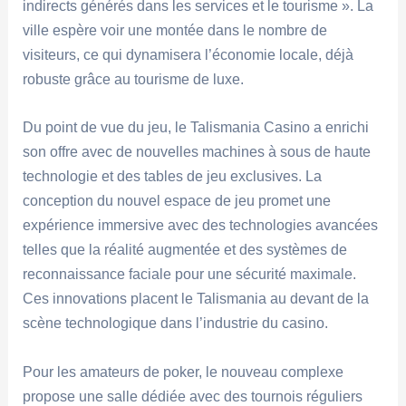
indirects générés dans les services et le tourisme ». La
ville espère voir une montée dans le nombre de
visiteurs, ce qui dynamisera l’économie locale, déjà
robuste grâce au tourisme de luxe.
Du point de vue du jeu, le Talismania Casino a enrichi
son offre avec de nouvelles machines à sous de haute
technologie et des tables de jeu exclusives. La
conception du nouvel espace de jeu promet une
expérience immersive avec des technologies avancées
telles que la réalité augmentée et des systèmes de
reconnaissance faciale pour une sécurité maximale.
Ces innovations placent le Talismania au devant de la
scène technologique dans l’industrie du casino.
Pour les amateurs de poker, le nouveau complexe
propose une salle dédiée avec des tournois réguliers