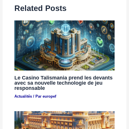
Related Posts
Le Casino Talismania prend les devants
avec sa nouvelle technologie de jeu
responsable
Actualités
/ Par
europef