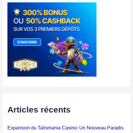
c
h
e
r
:
Articles récents
Expansion du Talismania Casino: Un Nouveau Paradis