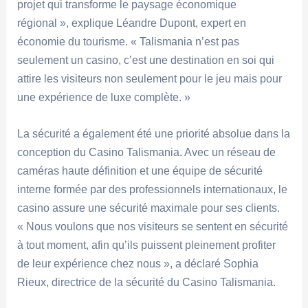
projet qui transforme le paysage économique
régional », explique Léandre Dupont, expert en
économie du tourisme. « Talismania n’est pas
seulement un casino, c’est une destination en soi qui
attire les visiteurs non seulement pour le jeu mais pour
une expérience de luxe complète. »
La sécurité a également été une priorité absolue dans la
conception du Casino Talismania. Avec un réseau de
caméras haute définition et une équipe de sécurité
interne formée par des professionnels internationaux, le
casino assure une sécurité maximale pour ses clients.
« Nous voulons que nos visiteurs se sentent en sécurité
à tout moment, afin qu’ils puissent pleinement profiter
de leur expérience chez nous », a déclaré Sophia
Rieux, directrice de la sécurité du Casino Talismania.