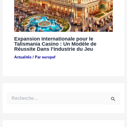
Expansion Internationale pour le
Talismania Casino : Un Modèle de
Réussite Dans l’Industrie du Jeu
Actualités
/ Par
europef
R
e
c
h
e
r