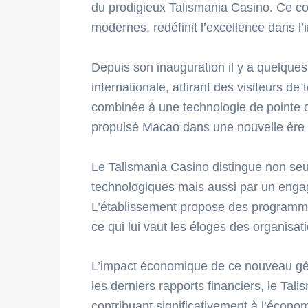
du prodigieux Talismania Casino. Ce co
modernes, redéfinit l’excellence dans l’
Depuis son inauguration il y a quelques
internationale, attirant des visiteurs de
combinée à une technologie de pointe of
propulsé Macao dans une nouvelle ère 
Le Talismania Casino distingue non seu
technologiques mais aussi par un enga
L’établissement propose des programm
ce qui lui vaut les éloges des organisat
L’impact économique de ce nouveau géan
les derniers rapports financiers, le Tal
contribuant significativement à l’économ