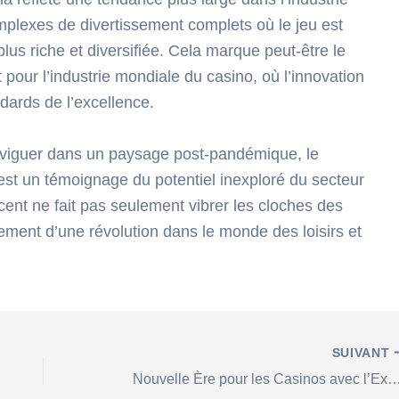
omplexes de divertissement complets où le jeu est
lus riche et diversifiée. Cela marque peut-être le
pour l’industrie mondiale du casino, où l’innovation
dards de l’excellence.
viguer dans un paysage post-pandémique, le
st un témoignage du potentiel inexploré du secteur
ent ne fait pas seulement vibrer les cloches des
ement d’une révolution dans le monde des loisirs et
SUIVANT
Nouvelle Ère pour les Casinos avec l’Expansion Impressionnante de Tal