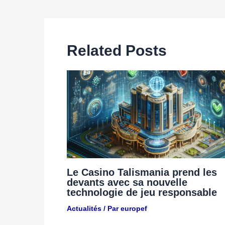
articles
Related Posts
Le Casino Talismania prend les
devants avec sa nouvelle
technologie de jeu responsable
Actualités
/ Par
europef