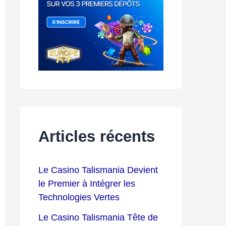
:
Articles récents
Le Casino Talismania Devient
le Premier à Intégrer les
Technologies Vertes
Le Casino Talismania Tête de