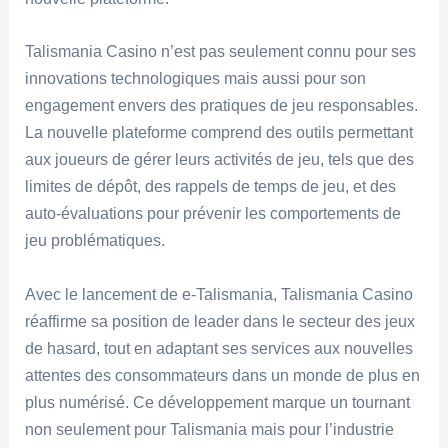
Talismania Casino n’est pas seulement connu pour ses
innovations technologiques mais aussi pour son
engagement envers des pratiques de jeu responsables.
La nouvelle plateforme comprend des outils permettant
aux joueurs de gérer leurs activités de jeu, tels que des
limites de dépôt, des rappels de temps de jeu, et des
auto-évaluations pour prévenir les comportements de
jeu problématiques.
Avec le lancement de e-Talismania, Talismania Casino
réaffirme sa position de leader dans le secteur des jeux
de hasard, tout en adaptant ses services aux nouvelles
attentes des consommateurs dans un monde de plus en
plus numérisé. Ce développement marque un tournant
non seulement pour Talismania mais pour l’industrie