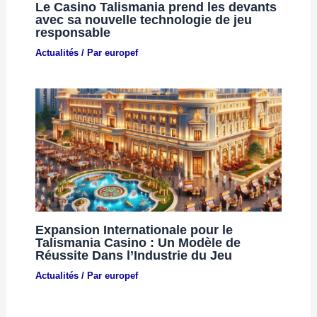
Le Casino Talismania prend les devants
avec sa nouvelle technologie de jeu
responsable
Actualités
/ Par
europef
Expansion Internationale pour le
Talismania Casino : Un Modèle de
Réussite Dans l’Industrie du Jeu
Actualités
/ Par
europef