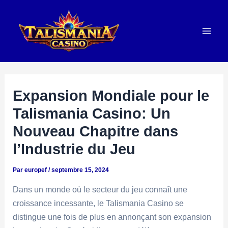
Aller
au
contenu
Mai
Men
Expansion Mondiale pour le
Talismania Casino: Un
Nouveau Chapitre dans
l’Industrie du Jeu
Par
europef
/
septembre 15, 2024
Dans un monde où le secteur du jeu connaît une
croissance incessante, le Talismania Casino se
distingue une fois de plus en annonçant son expansion