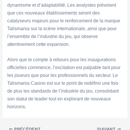
dynamisme et d’adaptabilité. Les analystes prévoient
que ces nouveaux établissements seront des
catalyseurs majeurs pour le renforcement de la marque
Talismania sur la scène internationale, ainsi que pour
l’ensemble de l’industrie du jeu, qui observe
attentivement cette expansion.
Alors que le compte à rebours pour les inaugurations
officielles commence, l’excitation est palpable tant pour
les joueurs que pour les professionnels du secteur. Le
Talismania Casino est sur le point de redéfinir une fois
de plus les standards de l’industrie du jeu, consolidant
son statut de leader tout en explorant de nouveaux
horizons.
Navigation
PRÉCÉDENT
SUIVANT