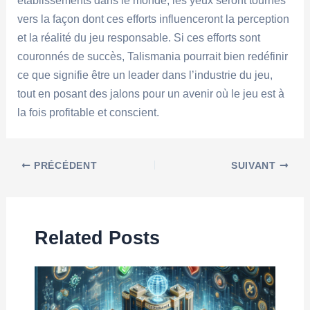
vers la façon dont ces efforts influenceront la perception
et la réalité du jeu responsable. Si ces efforts sont
couronnés de succès, Talismania pourrait bien redéfinir
ce que signifie être un leader dans l’industrie du jeu,
tout en posant des jalons pour un avenir où le jeu est à
la fois profitable et conscient.
Navigation
PRÉCÉDENT
SUIVANT
des
articles
Related Posts