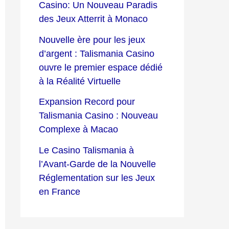
Casino: Un Nouveau Paradis
des Jeux Atterrit à Monaco
Nouvelle ère pour les jeux
d’argent : Talismania Casino
ouvre le premier espace dédié
à la Réalité Virtuelle
Expansion Record pour
Talismania Casino : Nouveau
Complexe à Macao
Le Casino Talismania à
l’Avant-Garde de la Nouvelle
Réglementation sur les Jeux
en France