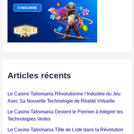
Articles récents
Le Casino Talismania Révolutionne l’Industrie du Jeu
Avec Sa Nouvelle Technologie de Réalité Virtuelle
Le Casino Talismania Devient le Premier à Intégrer les
Technologies Vertes
Le Casino Talismania Tête de Liste dans la Révolution