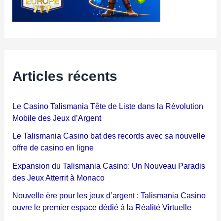
Articles récents
Le Casino Talismania Tête de Liste dans la Révolution
Mobile des Jeux d’Argent
Le Talismania Casino bat des records avec sa nouvelle
offre de casino en ligne
Expansion du Talismania Casino: Un Nouveau Paradis
des Jeux Atterrit à Monaco
Nouvelle ère pour les jeux d’argent : Talismania Casino
ouvre le premier espace dédié à la Réalité Virtuelle