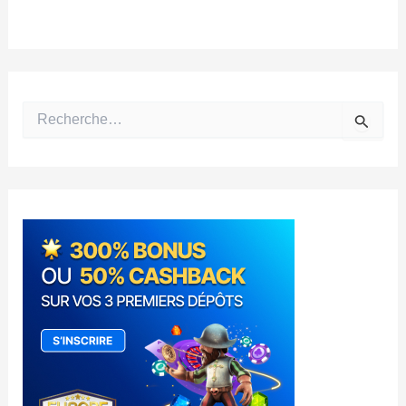
R
e
c
h
e
r
c
h
e
r
: