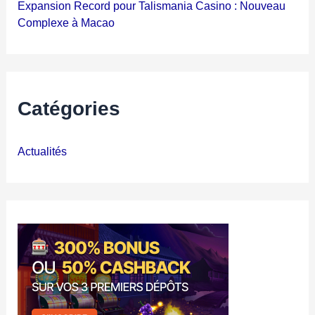
Expansion Record pour Talismania Casino : Nouveau
Complexe à Macao
Catégories
Actualités