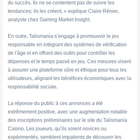
du succès. Ils ne se contentent pas de suivre les
tendances; ils les créent, » explique Claire Rénier,
analyste chez Gaming Market Insight.
En outre, Talismania s’engage à promouvoir le jeu
responsable en intégrant des systèmes de vérification
de l’âge et en offrant des outils pour contrôler les
dépenses et le temps passé en jeu. Ces mesures visent
à assurer une plateforme sûre et éthique pour tous les
utilisateurs, alignant les bénéfices économiques avec la
responsabilité sociale.
La réponse du public à ces annonces a été
extrêmement positive, avec une augmentation notable
des inscriptions préliminaires sur le site du Talismania
Casino. Les joueurs, qu’ils soient novices ou
expérimentés, semblent impatients de découvrir les