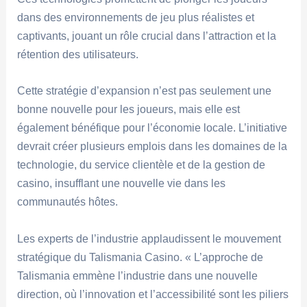
dans des environnements de jeu plus réalistes et
captivants, jouant un rôle crucial dans l’attraction et la
rétention des utilisateurs.
Cette stratégie d’expansion n’est pas seulement une
bonne nouvelle pour les joueurs, mais elle est
également bénéfique pour l’économie locale. L’initiative
devrait créer plusieurs emplois dans les domaines de la
technologie, du service clientèle et de la gestion de
casino, insufflant une nouvelle vie dans les
communautés hôtes.
Les experts de l’industrie applaudissent le mouvement
stratégique du Talismania Casino. « L’approche de
Talismania emmène l’industrie dans une nouvelle
direction, où l’innovation et l’accessibilité sont les piliers