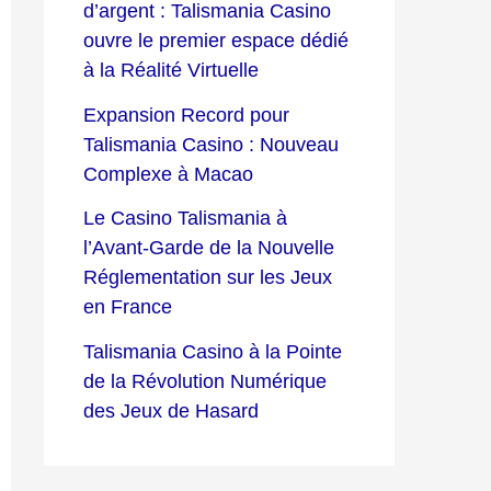
d’argent : Talismania Casino
ouvre le premier espace dédié
à la Réalité Virtuelle
Expansion Record pour
Talismania Casino : Nouveau
Complexe à Macao
Le Casino Talismania à
l’Avant-Garde de la Nouvelle
Réglementation sur les Jeux
en France
Talismania Casino à la Pointe
de la Révolution Numérique
des Jeux de Hasard