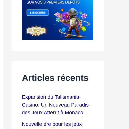
:
Articles récents
Expansion du Talismania
Casino: Un Nouveau Paradis
des Jeux Atterrit à Monaco
Nouvelle ère pour les jeux