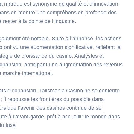
la marque est synonyme de qualité et d’innovation
’expansion montre une compréhension profonde des
ester à la pointe de l’industrie.
galement été notable. Suite à l’annonce, les actions
 ont vu une augmentation significative, reflétant la
atégie de croissance du casino. Analystes et
 expansion, anticipant une augmentation des revenus
e marché international.
ets d’expansion, Talismania Casino ne se contente
; il repousse les frontières du possible dans
lors que l’avenir des casinos continue de se
te à l’avant-garde, prêt à accueillir le monde dans
du luxe.