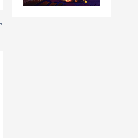
a Casino