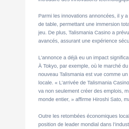
Parmi les innovations annoncées, il y a 
de table, permettant une immersion total
jeu. De plus, Talismania Casino a pré
avancés, assurant une expérience sécuri
L’annonce a déjà eu un impact significat
À Tokyo, par exemple, où le marché du 
nouveau Talismania est vue comme un m
locale. « L’arrivée de Talismania Casino
va non seulement créer des emplois, ma
monde entier, » affirme Hiroshi Sato, m
Outre les retombées économiques local
position de leader mondial dans l’indus