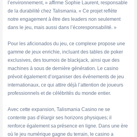
l’environnement, » affirme Sophie Laurent, responsable
de la durabilité chez Talismania. « Ce projet reflète
notre engagement à être des leaders non seulement
dans le jeu, mais aussi dans l’écoresponsabilité. »
Pour les aficionados du jeu, ce complexe propose une
gamme de jeux enrichie, incluant des tables de poker
exclusives, des tournois de blackjack, ainsi que des
machines à sous de dernière génération. Le casino
prévoit également d’organiser des événements de jeu
internationaux, ce qui attire déjà l’attention de joueurs
professionnels et de célébrités du monde entier.
Avec cette expansion, Talismania Casino ne se
contente pas d’élargir ses horizons physiques; il
renforce également sa présence en ligne. Dans une ère
où le jeu numérique gagne du terrain, le casino a