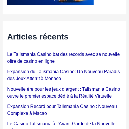
Articles récents
Le Talismania Casino bat des records avec sa nouvelle
offre de casino en ligne
Expansion du Talismania Casino: Un Nouveau Paradis
des Jeux Atterrit à Monaco
Nouvelle ère pour les jeux d’argent : Talismania Casino
ouvre le premier espace dédié à la Réalité Virtuelle
Expansion Record pour Talismania Casino : Nouveau
Complexe à Macao
Le Casino Talismania à l’Avant-Garde de la Nouvelle