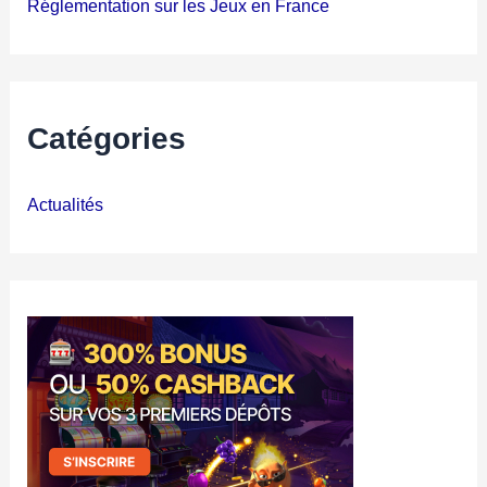
Réglementation sur les Jeux en France
Catégories
Actualités