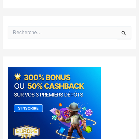
R
e
c
h
e
r
c
h
e
r
: