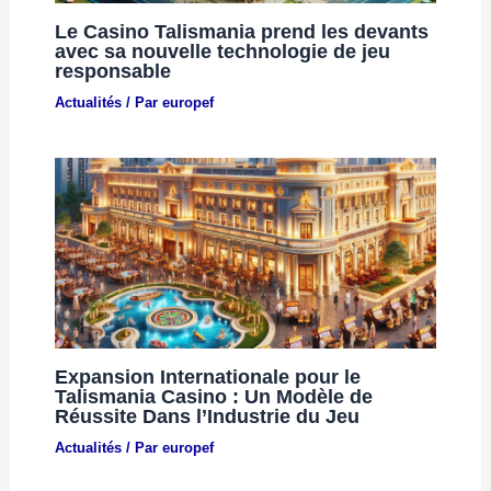
Le Casino Talismania prend les devants
avec sa nouvelle technologie de jeu
responsable
Actualités
/ Par
europef
Expansion Internationale pour le
Talismania Casino : Un Modèle de
Réussite Dans l’Industrie du Jeu
Actualités
/ Par
europef