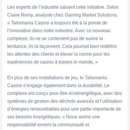
Les experts de l’industrie saluent cette initiative. Selon
Claire Remy, analyste chez Gaming Market Solutions,
« Talismania Casino a toujours été à la pointe de
l’innovation dans notre industrie. Avec ce nouveau
complexe, ils ne se contentent pas de suivre la
tendance, ils la façonnent. Cela pourrait bien redéfinir
les attentes des clients et élever la norme pour les
expériences de casino à travers le monde. »
En plus de ses installations de jeu, le Talismania
Casino s’engage également dans la durabilité. Le
complexe est conçu pour être écoénergétique, avec des
systèmes de gestion des déchets avancés et l’utilisation
d’énergies renouvelables pour une partie importante de
ses besoins énergétiques. « Nous avons une
responsabilité envers la communauté et