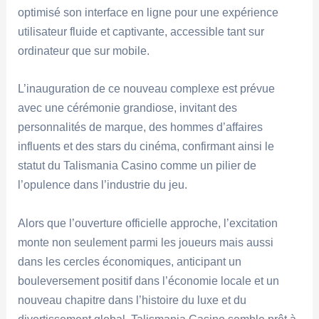
optimisé son interface en ligne pour une expérience
utilisateur fluide et captivante, accessible tant sur
ordinateur que sur mobile.
L’inauguration de ce nouveau complexe est prévue
avec une cérémonie grandiose, invitant des
personnalités de marque, des hommes d’affaires
influents et des stars du cinéma, confirmant ainsi le
statut du Talismania Casino comme un pilier de
l’opulence dans l’industrie du jeu.
Alors que l’ouverture officielle approche, l’excitation
monte non seulement parmi les joueurs mais aussi
dans les cercles économiques, anticipant un
bouleversement positif dans l’économie locale et un
nouveau chapitre dans l’histoire du luxe et du
divertissement global. Talismania Casino semble prêt à