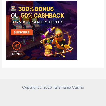
Copyright © 2026 Talismania Casino