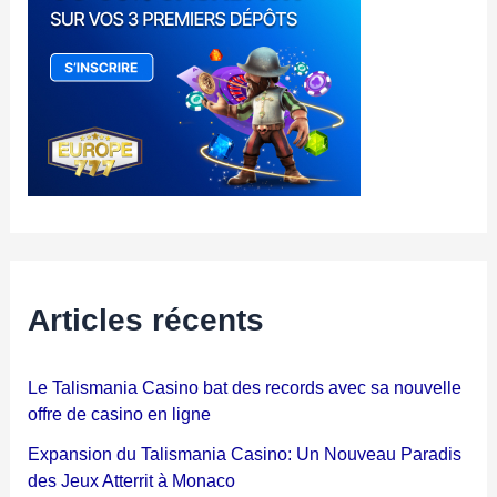
:
Articles récents
Le Talismania Casino bat des records avec sa nouvelle
offre de casino en ligne
Expansion du Talismania Casino: Un Nouveau Paradis
des Jeux Atterrit à Monaco