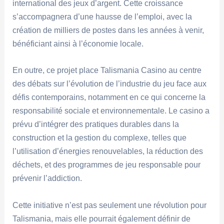
international des jeux d’argent. Cette croissance
s’accompagnera d’une hausse de l’emploi, avec la
création de milliers de postes dans les années à venir,
bénéficiant ainsi à l’économie locale.
En outre, ce projet place Talismania Casino au centre
des débats sur l’évolution de l’industrie du jeu face aux
défis contemporains, notamment en ce qui concerne la
responsabilité sociale et environnementale. Le casino a
prévu d’intégrer des pratiques durables dans la
construction et la gestion du complexe, telles que
l’utilisation d’énergies renouvelables, la réduction des
déchets, et des programmes de jeu responsable pour
prévenir l’addiction.
Cette initiative n’est pas seulement une révolution pour
Talismania, mais elle pourrait également définir de