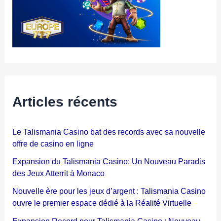
Articles récents
Le Talismania Casino bat des records avec sa nouvelle
offre de casino en ligne
Expansion du Talismania Casino: Un Nouveau Paradis
des Jeux Atterrit à Monaco
Nouvelle ère pour les jeux d’argent : Talismania Casino
ouvre le premier espace dédié à la Réalité Virtuelle
Expansion Record pour Talismania Casino : Nouveau