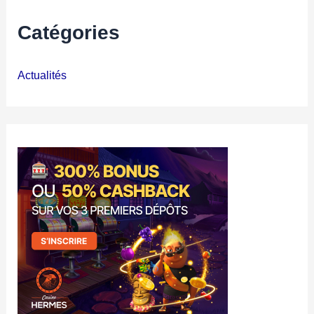
Catégories
Actualités