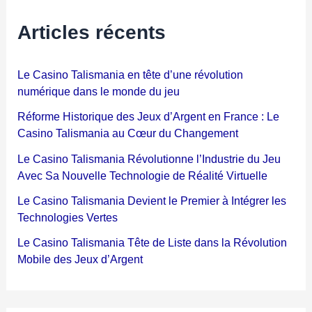
Articles récents
Le Casino Talismania en tête d’une révolution
numérique dans le monde du jeu
Réforme Historique des Jeux d’Argent en France : Le
Casino Talismania au Cœur du Changement
Le Casino Talismania Révolutionne l’Industrie du Jeu
Avec Sa Nouvelle Technologie de Réalité Virtuelle
Le Casino Talismania Devient le Premier à Intégrer les
Technologies Vertes
Le Casino Talismania Tête de Liste dans la Révolution
Mobile des Jeux d’Argent