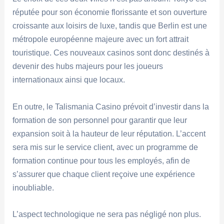
réputée pour son économie florissante et son ouverture
croissante aux loisirs de luxe, tandis que Berlin est une
métropole européenne majeure avec un fort attrait
touristique. Ces nouveaux casinos sont donc destinés à
devenir des hubs majeurs pour les joueurs
internationaux ainsi que locaux.
En outre, le Talismania Casino prévoit d’investir dans la
formation de son personnel pour garantir que leur
expansion soit à la hauteur de leur réputation. L’accent
sera mis sur le service client, avec un programme de
formation continue pour tous les employés, afin de
s’assurer que chaque client reçoive une expérience
inoubliable.
L’aspect technologique ne sera pas négligé non plus.