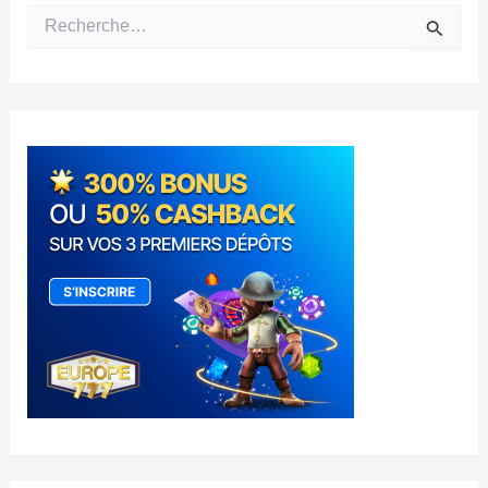
R
e
c
h
e
r
c
h
e
r
: