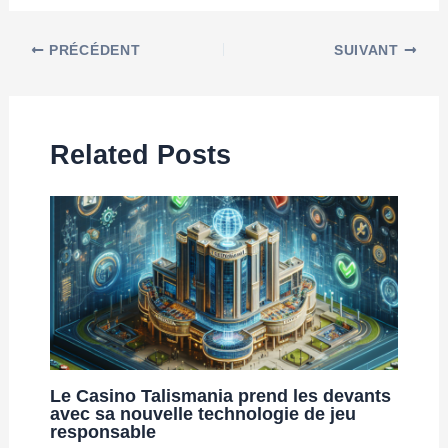
Navigation
PRÉCÉDENT
SUIVANT
des
articles
Related Posts
Le Casino Talismania prend les devants
avec sa nouvelle technologie de jeu
responsable