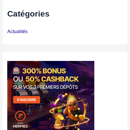
Catégories
Actualités