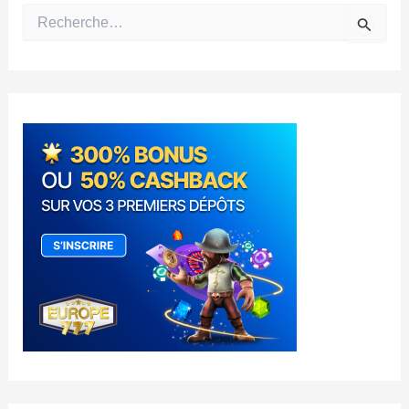
R
e
c
h
e
r
c
h
e
r
: